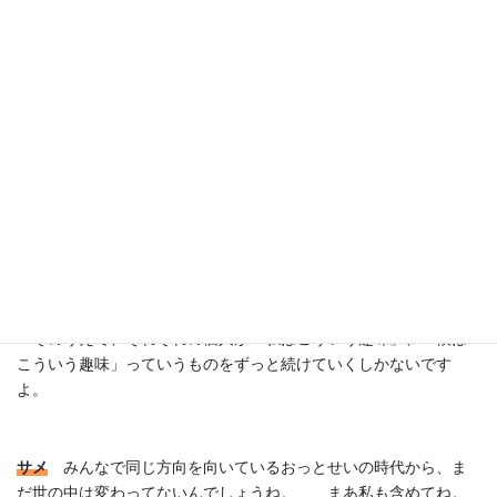
人生とか生活とかで、自分がどういうものを組み立てていくの
かを、完全に人に委ねちゃったり、自分にとって何が良い／悪い
のかを、事細かく他の人に聞いたりするのって、ゆゆしき事態な
はずなんですよ。
サメ
自分にとって何が良いのか、悪いのか。自分は何が好きな
のか……。
長田
そう。何が好きなのか、何がやばいのか。何に怒って、何
に耐えるべきなのか、自分の意志で、自分の責任でやっていかな
いと、話にならないんですよ。
そのうえで、それぞれの個人が「私はこういう趣味」、「僕は
こういう趣味」っていうものをずっと続けていくしかないです
よ。
サメ
みんなで同じ方向を向いているおっとせいの時代から、ま
だ世の中は変わってないんでしょうね。……まあ私も含めてね。