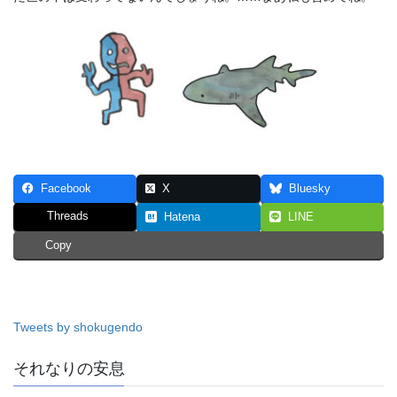
Facebook
X
Bluesky
Threads
Hatena
LINE
Copy
Tweets by shokugendo
それなりの安息