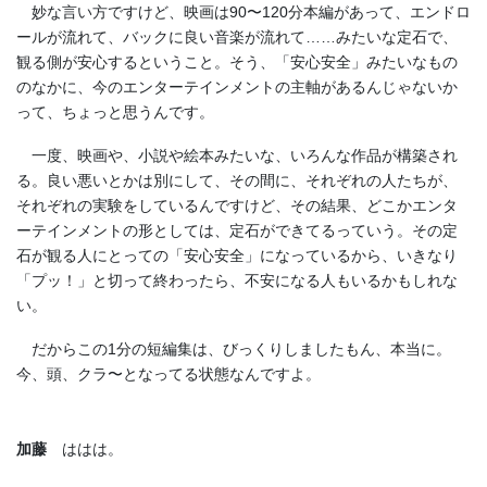
妙な言い方ですけど、映画は90〜120分本編があって、エンドロ
ールが流れて、バックに良い音楽が流れて……みたいな定石で、
観る側が安心するということ。そう、「安心安全」みたいなもの
のなかに、今のエンターテインメントの主軸があるんじゃないか
って、ちょっと思うんです。
一度、映画や、小説や絵本みたいな、いろんな作品が構築され
る。良い悪いとかは別にして、その間に、それぞれの人たちが、
それぞれの実験をしているんですけど、その結果、どこかエンタ
ーテインメントの形としては、定石ができてるっていう。その定
石が観る人にとっての「安心安全」になっているから、いきなり
「プッ！」と切って終わったら、不安になる人もいるかもしれな
い。
だからこの1分の短編集は、びっくりしましたもん、本当に。
今、頭、クラ〜となってる状態なんですよ。
加藤
ははは。