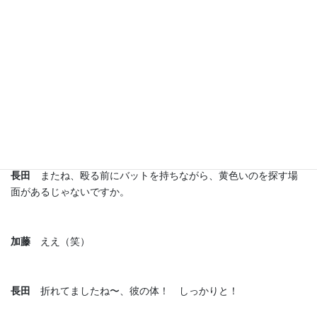
《あいつ》 黄色い生き物に襲いかかろうとする少年 ©ROBOT
長田
またね、殴る前にバットを持ちながら、黄色いのを探す場
面があるじゃないですか。
加藤
ええ（笑）
長田
折れてましたね〜、彼の体！ しっかりと！