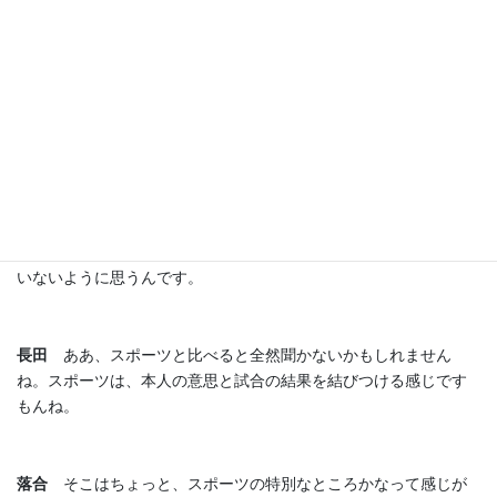
長田
そうですね。震災とか、今だと軍事侵攻だとか、正直言っ
て、繋げようと思ったら簡単に繋げられますよね。
落合
ええ。逆に、スポーツがそういった役割を背負わされてい
るとも言えると思うんですよ。これは良い比較かわからないです
けど、たとえば文学や音楽とかで賞を獲ったときに、「私の受賞
が地元の励みになれば嬉しいです」って言い方する人、あんまり
いないように思うんです。
長田
ああ、スポーツと比べると全然聞かないかもしれません
ね。スポーツは、本人の意思と試合の結果を結びつける感じです
もんね。
落合
そこはちょっと、スポーツの特別なところかなって感じが